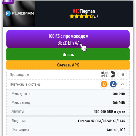
НОВОЕ
#10
Flagman
4.5
100 FS с промокодом
BEZDEP747
Играть
Скачать APK
Провайдеры
+35
Платежные системы
+9
Мин. депозит
500 RUB
Мин. вывод
500 RUB
Лимиты
500 000 RUB в сутки
Лицензия
Curacao № OGL/2024/169/0146
Платформа
Android, iOS