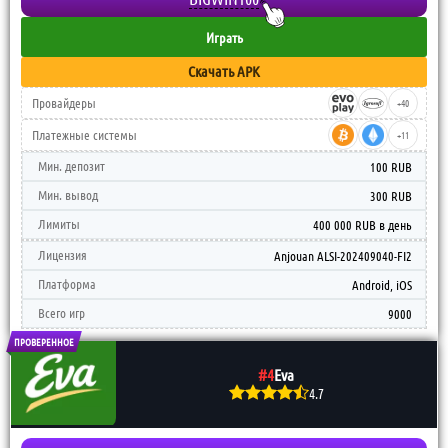
Играть
Скачать APK
Провайдеры
+40
Платежные системы
+11
Мин. депозит
100 RUB
Мин. вывод
300 RUB
Лимиты
400 000 RUB в день
Лицензия
Anjouan ALSI-202409040-FI2
Платформа
Android, iOS
Всего игр
9000
ПРОВЕРЕННОЕ
#4
Eva
4.7