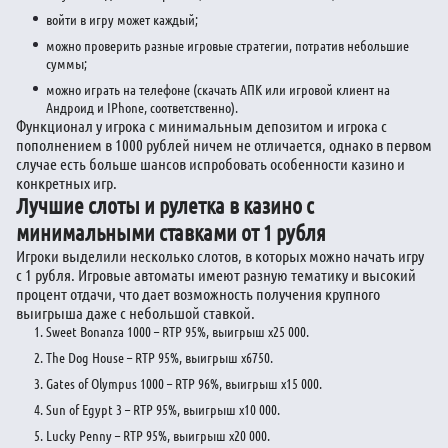
войти в игру может каждый;
можно проверить разные игровые стратегии, потратив небольшие
суммы;
можно играть на телефоне (скачать АПК или игровой клиент на
Андроид и IPhone, соответственно).
Функционал у игрока с минимальным депозитом и игрока с
пополнением в 1000 рублей ничем не отличается, однако в первом
случае есть больше шансов испробовать особенности казино и
конкретных игр.
Лучшие слоты и рулетка в казино с
минимальными ставками от 1 рубля
Игроки выделили несколько слотов, в которых можно начать игру
с 1 рубля. Игровые автоматы имеют разную тематику и высокий
процент отдачи, что дает возможность получения крупного
выигрыша даже с небольшой ставкой.
Sweet Bonanza 1000 – RTP 95%, выигрыш х25 000.
The Dog House – RTP 95%, выигрыш х6750.
Gates of Olympus 1000 – RTP 96%, выигрыш х15 000.
Sun of Egypt 3 – RTP 95%, выигрыш х10 000.
Lucky Penny – RTP 95%, выигрыш х20 000.