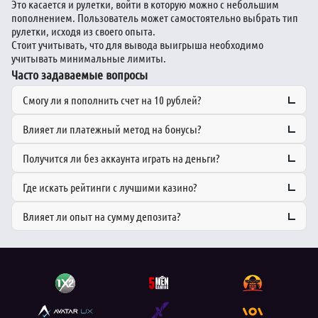
Это касается и рулетки, войти в которую можно с небольшим
пополнением. Пользователь может самостоятельно выбрать тип
рулетки, исходя из своего опыта.
Стоит учитывать, что для вывода выигрыша необходимо
учитывать минимальные лимиты.
Часто задаваемые вопросы
Смогу ли я пополнить счет на 10 рублей?
Влияет ли платежный метод на бонусы?
Если в казино установлен минимальный лимит депозита в 10
рублей, то да. Но если минимальная сумма составляет 100
Получится ли без аккаунта играть на деньги?
рублей, депозит на сумму меньше внести не получится.
Приветственный пакет бонусов одинаковый, независимо от
того, каким способом пополнялся счет. Тем не менее могут
Где искать рейтинги с лучшими казино?
быть дополнительные привилегии, например, фриспины
Нет, регистрация личного кабинета является одним из
или кешбэк, если вносить депозит через криптовалюту.
основных условий для игры на реальные рубли.
Влияет ли опыт на сумму депозита?
Подобной информацией игроки делятся между собой в
игровых чатах или на сайтах с обсуждениями и обзорами
казино.
Нет, минимальный депозит могут использовать как новички,
так и опытные игроки.