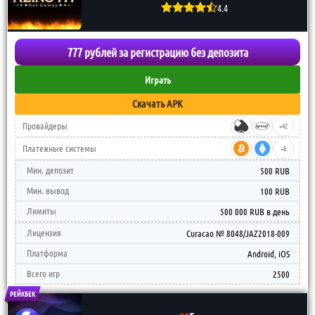
4.4
777 рублей за регистрацию без депозита
Играть
Скачать APK
Провайдеры
+42
Платежные системы
+8
Мин. депозит
500 RUB
Мин. вывод
100 RUB
Лимиты
500 000 RUB в день
Лицензия
Curacao № 8048/JAZ2018-009
Платформа
Android, iOS
Всего игр
2500
РЕЙКБЕК