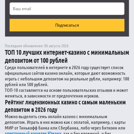
Последнее обновление: 06 августа 2026
ТОП 10 лучших интернет-казино с минимальным
депозитом от 100 рублей
Среди пользователей в интернете в 2026 году существует список
официальных сайтов казино онлайн, которые дают возможность
играть с небольшим депозитом на реальные рубли, например: 100
рублей или 500 рублей.
ТОП-10 составляется на основе пользовательских отзывов и может
меняться, в зависимости от предпочтения игроков.
Рейтинг лицензионных казино с самым маленьким
депозитом в 2026 году
Можно выделить семь онлайн казино с минимальным
депозитом. Играть в них можно как с оплатой, например, с карты
МИР от Тинькофф банка или Сбербанка, либо через биткоин или
электронный кошелек Юмани
, так и без вложений, и без