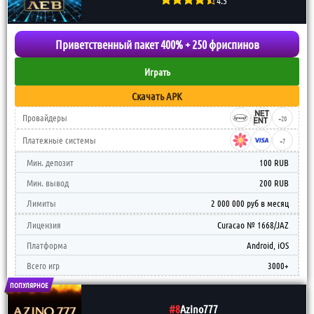
Приветственный пакет 400% + 250 фриспинов
Играть
Скачать APK
Провайдеры
+20
Платежные системы
+7
Мин. депозит
100 RUB
Мин. вывод
200 RUB
Лимиты
2 000 000 руб в месяц
Лицензия
Curacao № 1668/JAZ
Платформа
Android, iOS
Всего игр
3000+
ПОПУЛЯРНОЕ
#8
Azino777