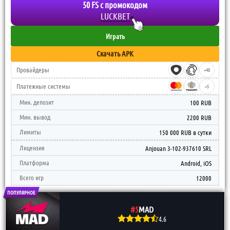
50 FS с промокодом
LUCKBET
Играть
Скачать APK
Провайдеры
+40
Платежные системы
+5
Мин. депозит
100 RUB
Мин. вывод
2200 RUB
Лимиты
150 000 RUB в сутки
Лицензия
Anjouan 3-102-937610 SRL
Платформа
Android, iOS
Всего игр
12000
ПОПУЛЯРНОЕ
#5
MAD
4.6